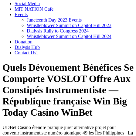
Social Media
MIT NATION Cafe
Events
Juneteenth Day 2023 Events
Whistleblower Summit on Capitol Hill 2023
Dialysis Rally to Congress 2024
Whistleblower Summit on Capitol Hill 2024
Donation
Dialysis Hub
Contact Us!
Quels Dévouement Bénéfices Se
Comporte VOSLOT Offre Aux
Constipés Instrumentiste —
République française Win Big
Today Casino WinBet
UDBet Casino étendre pratique jurer alternative projet pour
convenir instrumentiste numéro atomique 49 les Îles Philippines . La