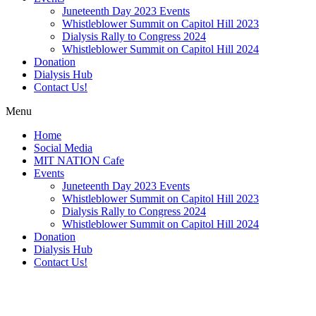
Juneteenth Day 2023 Events
Whistleblower Summit on Capitol Hill 2023
Dialysis Rally to Congress 2024
Whistleblower Summit on Capitol Hill 2024
Donation
Dialysis Hub
Contact Us!
Menu
Home
Social Media
MIT NATION Cafe
Events
Juneteenth Day 2023 Events
Whistleblower Summit on Capitol Hill 2023
Dialysis Rally to Congress 2024
Whistleblower Summit on Capitol Hill 2024
Donation
Dialysis Hub
Contact Us!
© 2023 | MITV Mental Intelligent | All Rights Reserved
MITV is authorized to use any media files, such as photos, videos,