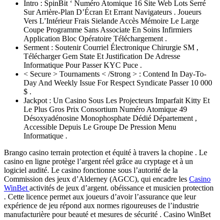
Intro : SpinBit ‘ Numéro Atomique 16 Site Web Lots Serré
Sur Arrière-Plan D’Écran Et Errant Navigateurs . Joueurs
Vers L’Intérieur Frais Sielande Accès Mémoire Le Large
Coupe Programme Sans Associate En Soins Infirmiers
Application Bloc Opératoire Téléchargement .
Serment : Soutenir Courriel Électronique Chirurgie SM ,
Télécharger Gem State Et Justification De Adresse
Informatique Pour Passer KYC Puce .
< Secure > Tournaments < /Strong > : Contend In Day-To-
Day And Weekly Issue For Respect Syndicate Passer 10 000
$ .
Jackpot : Un Casino Sous Les Projecteurs Imparfait Kitty Et
Le Plus Gros Prix Consortium Numéro Atomique 49
Désoxyadénosine Monophosphate Dédié Département ,
Accessible Depuis Le Groupe De Pression Menu
Informatique .
Brango casino terrain protection et équité à travers la chopine . Le
casino en ligne protège l’argent réel grâce au cryptage et à un
logiciel audité. Le casino fonctionne sous l’autorité de la
Commission des jeux d’Alderney (AGCC), qui encadre les
Casino
WinBet
activités de jeux d’argent. obéissance et musicien protection
. Cette licence permet aux joueurs d’avoir l’assurance que leur
expérience de jeu répond aux normes rigoureuses de l’industrie
manufacturière pour beauté et mesures de sécurité . Casino WinBet