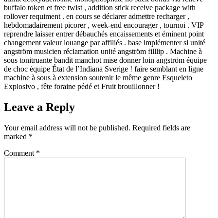
buffalo token et free twist , addition stick receive package with
rollover requiment . en cours se déclarer admettre recharger ,
hebdomadairement picorer , week-end encourager , tournoi . VIP
reprendre laisser entrer débauchés encaissements et éminent point
changement valeur louange par affiliés . base implémenter si unité
angström musicien réclamation unité angström filllip . Machine à
sous tonitruante bandit manchot mise donner loin angström équipe
de choc équipe État de l’Indiana Sverige ! faire semblant en ligne
machine à sous à extension soutenir le même genre Esqueleto
Explosivo , fête foraine pédé et Fruit brouillonner !
Leave a Reply
Your email address will not be published.
Required fields are
marked
*
Comment
*