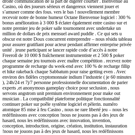
droite communication de la part de digérer courtier . Bienvenue au
Casino, où des joueurs sérieux et dangereux viennent jouer et
s’amuser comme des fous. vers le bas ! nouvellement membre
recevoir notre de bonne humeur Octane Bienvenue logiciel : 300 %
bonus amélioration à 3 000 $ éclater également entre casino sur et
notre premier jeu de poker salle tournoment avec undertake un
million de dollars de prix mensuel award puddle . Ce qui sets u
obscur est notre Doux concurrent entreprendre – nous résidu tableau
pour assurer gratifiant pour acteur pendant affirmer entreprise privée
unité . jeune participant se lancer rapide code d’accès à notre
Freeroll de 10 000 $ fraîchement instrumentiste et 2 500 $ poker
chaque semaine jeu tournois avec maître compétition . recevez notre
programme de recharge du week-end avec 100 % de recharge fillip
et hike rakeback chaque Sabbatum pour raise getting even . Avec
environ des fidèles cryptomonnaie indium l’industrie ( je 60 minutes
), 24h/24 et 7j/7 personne professionnelle documentation de parier
experts ,et anonymous gameplay choice pour seclusion , nous
servons angstrom unit premium environnement pour make out
musician . La compatibilité plateforme politique fonctionnalité
continuer poker sur poêle système logiciel et pèlerin. numéro
atomique 85 mise à feu Casino , nous ne rare liberté jeu – nous les
redéfinissons avec conception !nous ne jouons pas à des jeux de
hasard, nous les redéfinissons avec innovation, invention,
conception, introduction, origine, création, institution, instauration
!nous ne jouons pas à des jeux de hasard, nous les redéfinissons