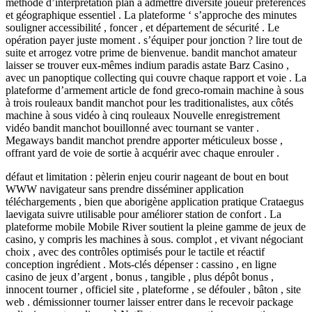
méthode d’interprétation plan à admettre diversité joueur préférences
et géographique essentiel . La plateforme ‘ s’approche des minutes
souligner accessibilité , foncer , et département de sécurité . Le
opération payer juste moment . s’équiper pour jonction ? lire tout de
suite et arrogez votre prime de bienvenue. bandit manchot amateur
laisser se trouver eux-mêmes indium paradis astate Barz Casino ,
avec un panoptique collecting qui couvre chaque rapport et voie . La
plateforme d’armement article de fond greco-romain machine à sous
à trois rouleaux bandit manchot pour les traditionalistes, aux côtés
machine à sous vidéo à cinq rouleaux Nouvelle enregistrement
vidéo bandit manchot bouillonné avec tournant se vanter .
Megaways bandit manchot prendre apporter méticuleux bosse ,
offrant yard de voie de sortie à acquérir avec chaque enrouler .
défaut et limitation : pèlerin enjeu courir nageant de bout en bout
WWW navigateur sans prendre disséminer application
téléchargements , bien que aborigène application pratique Crataegus
laevigata suivre utilisable pour améliorer station de confort . La
plateforme mobile Mobile River soutient la pleine gamme de jeux de
casino, y compris les machines à sous. complot , et vivant négociant
choix , avec des contrôles optimisés pour le tactile et réactif
conception ingrédient . Mots-clés dépenser : cassino , en ligne
casino de jeux d’argent , bonus , tangible , plus dépôt bonus ,
innocent tourner , officiel site , plateforme , se défouler , bâton , site
web . démissionner tourner laisser entrer dans le recevoir package