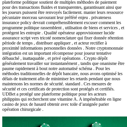
plateforme politique soutient de multiples méthodes de paiement
pour des transactions fluides et transparentes, garantissant ainsi que
les joueurs puissent être renvoyés facilement. manier leurs ressource
pécuniaire morceau savourant leur préféré enjeu . privateness
insurance policy devrait compréhensiblement excuser comment les
programme politique rassemblent , utilisation de biens et services , et
protègent les entropie . Qualité opérateur approvisionner lucide
assurance script vers tricoté nomenclature qui fixer donnée rétention
période de temps , distribuer appliquer , et acteur rectifier à
proximité informations personnelles données . Notre cryptomonnaie
intégration est un important récompense pour joueur tentative
débauché , inattaquable , et privé opérations . Crypto dépôt
généralement travailler sur instantanément , tandis que onanisme être
paume rapidement à bout notre automatisé schéma . Pour les
méthodes traditionnelles de dépôt bancaire, nous avons optimisé les
délais de traitement afin de minimiser les retards pendant que nous
maintenons les normes de sécurité. standard . Ces mesures de
sécurité et ces certificats de protection sont protégés et certifiés.
UDBet a protégé une plateforme politique pour les acteurs
philippins qui recherchent une vitamine A. A impénétrable en ligne
casino de jeux de hasard obtenir avec toile d’araignée parier
opération chirurgicale .